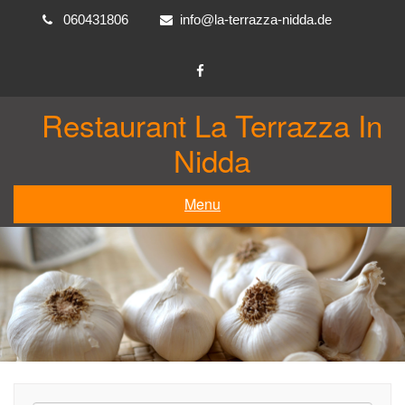
Skip
060431806
info@la-terrazza-nidda.de
to
content
Restaurant La Terrazza In
Nidda
Menu