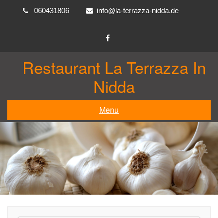
Skip
060431806
info@la-terrazza-nidda.de
to
content
Restaurant La Terrazza In
Nidda
Menu